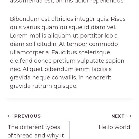
assumenda est, omnis dolor repellendus.
Bibendum est ultricies integer quis. Risus
quis varius quam quisque id diam vel.
Lorem mollis aliquam ut porttitor leo a
diam sollicitudin. At tempor commodo
ullamcorper a. Faucibus scelerisque
eleifend donec pretium vulputate sapien
nec. Aliquet bibendum enim facilisis
gravida neque convallis. In hendrerit
gravida rutrum quisque.
Post
PREVIOUS
NEXT
The different types
Hello world!
navigation
of thread and why it